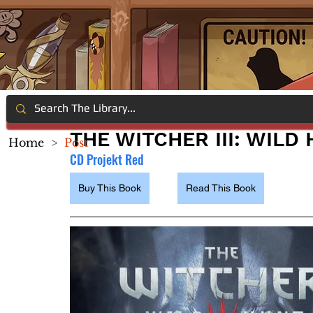
THE WITCHER III: WILD
Home
>
Post
CD Projekt Red
Buy This Book
Read This Book