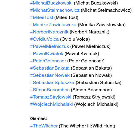
#MichatBuczkowski
 (Michat Buczkowski)
#MichatStelmachowicz
 (Michat Stelmachowicz)
#MilesTost
 (Miles Tost)
#MonikaZawistowska
 (Monika Zawistowska)
#NorbertNaroznik
 (Norbert Naroznik)
#OvidiuVoica
 (Ovidiu Voica)
#PawelMielniczuk
 (Pawel Mielniczuk)
#PawelKwiatek
 (Pawel Kwiatek)
#PeterGelencser
 (Peter Gelencser)
#SebastianBakata
 (Sebastian Bakata)
#SebastianNowak
 (Sebastian Nowak)
#SebastianSptuszka
 (Sebastian Sptuszka)
#SimonBesombes
 (Simon Besombes)
#TomaszStryjewski
 (Tomasz Stryjewski)
#WojciechMichalski
 (Wojciech Michalski)
Games: 
#TheWitcher
 (The Witcher III: Wild Hunt)