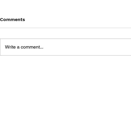
Comments
Write a comment...
GAME CANON AND GAME
SHIGESATO
HISTORY
FISHING N
GUIDEBOO