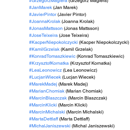
#GrzegorzMagiera
 (Grzegorz Magiera)
#JanMarek
 (Jan Marek)
#JavierPintor
 (Javier Pintor)
#JoannaKrolak
 (Joanna Krolak)
#JonasMattsson
 (Jonas Mattsson)
#JoseTeixeira
 (Jose Teixeira)
#KacperNiepokolczycki
 (Kacper Niepokolczycki)
#KamilGrzelak
 (Kamil Grzelak)
#KonradTomaszkiewic
 (Konrad Tomaszkiewic)
#KrzysztofKornatka
 (Krzysztof Kornatka)
#LeaLeonowicz
 (Lea Leonowicz)
#LucjanWiecek
 (Lucjan Wiecek)
#MarekMadej
 (Marek Madej)
#MarianChomiak
 (Marian Chomiak)
#MarcinBlaszczak
 (Marcin Blaszczak)
#MarcinKlicki
 (Marcin Klicki)
#MarcinMichalski
 (Marcin Michalski)
#MartaDettlaff
 (Marta Dettlaff)
#MichalJaniszewski
 (Michal Janiszewski)