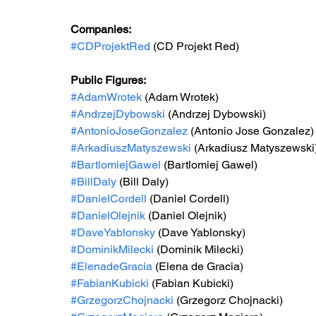
Companies:
#CDProjektRed
 (CD Projekt Red)
Public Figures: 
#AdamWrotek
 (Adam Wrotek)
#AndrzejDybowski
 (Andrzej Dybowski)
#AntonioJoseGonzalez
 (Antonio Jose Gonzalez)
#ArkadiuszMatyszewski
 (Arkadiusz Matyszewski
#BartlomiejGawel
 (Bartlomiej Gawel)
#BillDaly
 (Bill Daly)
#DanielCordell
 (Daniel Cordell)
#DanielOlejnik
 (Daniel Olejnik)
#DaveYablonsky
 (Dave Yablonsky)
#DominikMilecki
 (Dominik Milecki)
#ElenadeGracia
 (Elena de Gracia)
#FabianKubicki
 (Fabian Kubicki)
#GrzegorzChojnacki
 (Grzegorz Chojnacki)